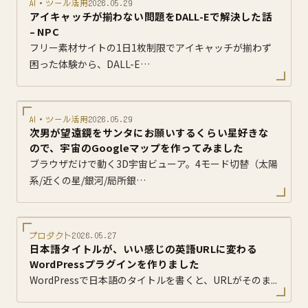
AI・ツール活用
2026.05.29
アイキャッチが揃わない問題をDALL-Eで解決した話
– NPC
フリー素材サイトの1日1枚制限でアイキャッチが揃わず
困った体験から、DALL-E…
AI・ツール活用
2026.05.29
次男が望遠鏡をサンタにお願いするくらい星好きな
ので、宇宙のGoogleマップを作ってみました
ブラウザだけで動く3D宇宙ビューア。4モード切替（太陽
系/近くの星/銀河/局所銀…
プロダクト
2026.05.27
日本語タイトルが、いい感じの英語URLに変わる
WordPressプラグインを作りました
WordPressで日本語のタイトルを書くと、URLがそのま...