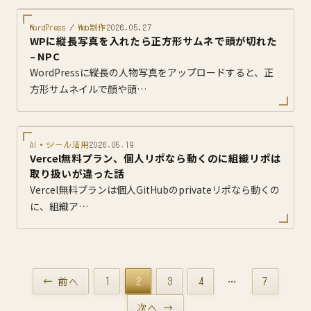
WordPress / Web制作
2026.05.27
WPに縦長写真を入れたら正方形サムネで頭が切れた
– NPC
WordPressに縦長の人物写真をアップロードすると、正
方形サムネイルで顔や頭…
AI・ツール活用
2026.05.19
Vercel無料プラン、個人リポなら動くのに組織リポは
取り扱いが違った話
Vercel無料プランは個人GitHubのprivateリポなら動くの
に、組織ア…
← 前へ
1
2
3
4
…
7
次へ →