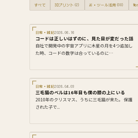
すべて
3Dプリント
(2)
AI・ツール活用
(38)
Wo
日常・雑記
2026.06.16
コードは正しいはずのに、見た目が変だった話
自社で開発中の宇宙アプリに木星の月を4つ追加し
た時、コードの数字は合っているのに…
日常・雑記
2026.04.03
三毛猫のベルは16年目も僕の膝の上にいる
2010年のクリスマス、うちに三毛猫が来た。 保護
された子で...