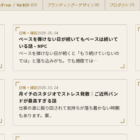
rdPress / Web制作
(28)
ブランディング・デザイン
(6)
プロダクト
(7)
日常・雑記
2026.05.04
ベースを弾けない日が続いてもベースは続いて
いる話 – NPC
ベースを弾けない日が続くと「もう続けていないの
では」と落ち込みがち。でも頻度では…
日常・雑記
2026.03.24
月イチのスタジオでストレス発散｜ご近所バン
ドが最高すぎる話
仕事の波に振り回されて気持ちが落ち着かない時期
もあります。案...