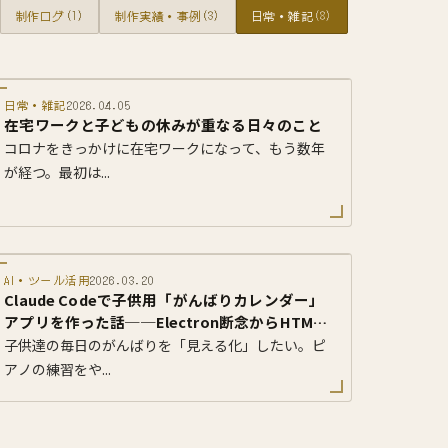
制作ログ
(1)
制作実績・事例
(3)
日常・雑記
(8)
日常・雑記
2026.04.05
在宅ワークと子どもの休みが重なる日々のこと
コロナをきっかけに在宅ワークになって、もう数年
が経つ。最初は...
AI・ツール活用
2026.03.20
Claude Codeで子供用「がんばりカレンダー」
アプリを作った話──Electron断念からHTML1
ファイル完結まで
子供達の毎日のがんばりを「見える化」したい。ピ
アノの練習をや...