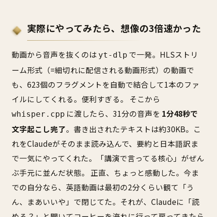
実際にやってみたら、想像の3倍速かった
動画から音声を抜くのは
で一発。HLSストリ
yt-dlp
ーム形式（=細切れに配信される動画形式）の動画で
も、623個のフラグメントを自動で結合して1本のファ
イルにしてくれる。便利すぎる。 そこから
に渡したら、31分の音声を
1分48秒で
whisper.cpp
文字起こし完了
。書き出されたテキストは約30KB。こ
れをClaudeがそのまま読み込んで、要約と日本語訳ま
で一気にやってくれた。「講演で言ってる核心」がぜん
ぶ手元に並んだ状態。 正直、ちょっと感動した。今ま
での自分なら、英語動画は最初の2分くらい観て「う
ん、まあいいや」で閉じてた。それが、Claudeに「読
める？」と聞いてコーヒーを淹れに行って戻ってきたら