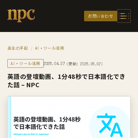
メインコンテンツへスキップ
お問い合わせ
店主の手記
AI・ツール活用
/
AI・ツール活用
2026.04.27
（更新: 2026.06.02）
英語の登壇動画、1分48秒で日本語化でき
た話 – NPC