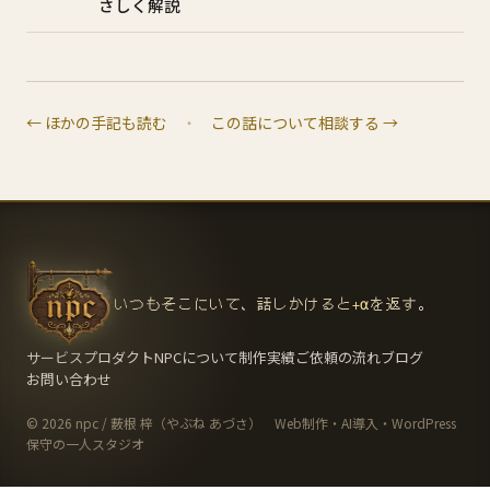
さしく解説
← ほかの手記も読む
・
この話について相談する →
いつもそこにいて、話しかけると
+α
を返す。
サービス
プロダクト
NPCについて
制作実績
ご依頼の流れ
ブログ
お問い合わせ
© 2026 npc / 薮根 梓（やぶね あづさ） Web制作・AI導入・WordPress
保守の一人スタジオ