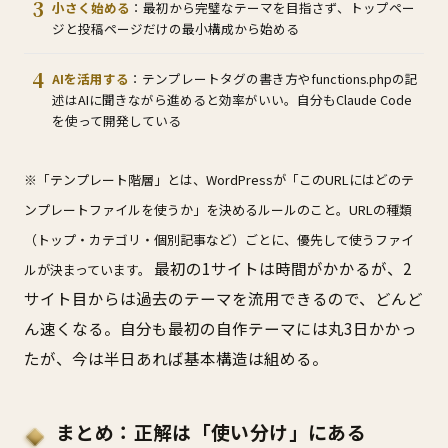
小さく始める
：最初から完璧なテーマを目指さず、トップペー
ジと投稿ページだけの最小構成から始める
AIを活用する
：テンプレートタグの書き方やfunctions.phpの記
述はAIに聞きながら進めると効率がいい。自分もClaude Code
を使って開発している
※「テンプレート階層」とは、WordPressが「このURLにはどのテ
ンプレートファイルを使うか」を決めるルールのこと。URLの種類
（トップ・カテゴリ・個別記事など）ごとに、優先して使うファイ
最初の1サイトは時間がかかるが、2
ルが決まっています。
サイト目からは過去のテーマを流用できるので、どんど
ん速くなる。自分も最初の自作テーマには丸3日かかっ
たが、今は半日あれば基本構造は組める。
まとめ：正解は「使い分け」にある