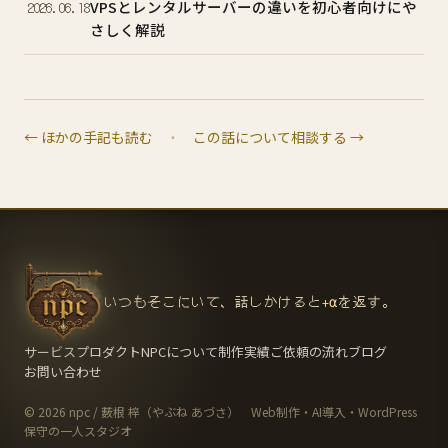
VPSとレンタルサーバーの違いを初心者向けにや
2026.06.18
さしく解説
← ほかの手記も読む
・
この話について相談する →
いつもそこにいて、話しかけると
+α
を返す。
サービス
プロダクト
NPCについて
制作実績
ご依頼の流れ
ブログ
お問い合わせ
© 2026 npc / 薮根 梓（やぶね あづさ） Web制作・AI導入・WordPress
保守の一人スタジオ