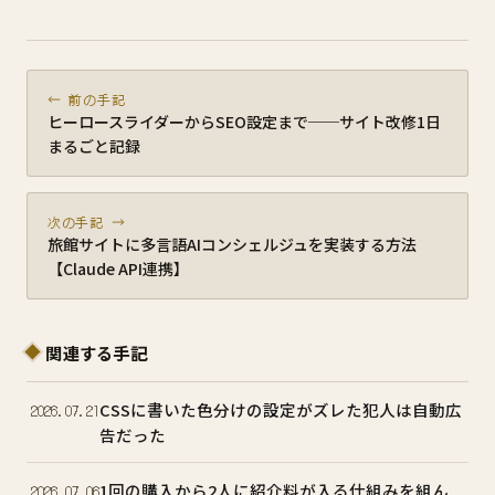
← 前の手記
ヒーロースライダーからSEO設定まで──サイト改修1日
まるごと記録
次の手記 →
旅館サイトに多言語AIコンシェルジュを実装する方法
【Claude API連携】
関連する手記
CSSに書いた色分けの設定がズレた犯人は自動広
2026.07.21
告だった
1回の購入から2人に紹介料が入る仕組みを組ん
2026.07.06