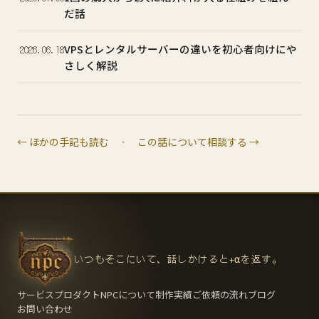
だ話
VPSとレンタルサーバーの違いを初心者向けにや
2026.06.18
さしく解説
← ほかの手記も読む
・
この話について相談する →
いつもそこにいて、話しかけると
+α
を返す。
サービス
プロダクト
NPCについて
制作実績
ご依頼の流れ
ブログ
お問い合わせ