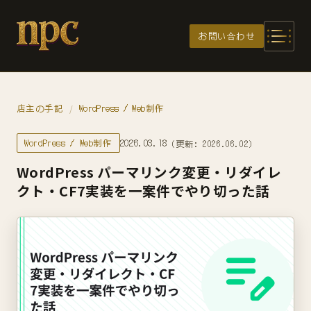
メインコンテンツへスキップ
お問い合わせ
店主の手記
WordPress / Web制作
/
WordPress / Web制作
2026.03.18
（更新: 2026.06.02）
WordPress パーマリンク変更・リダイレ
クト・CF7実装を一案件でやり切った話