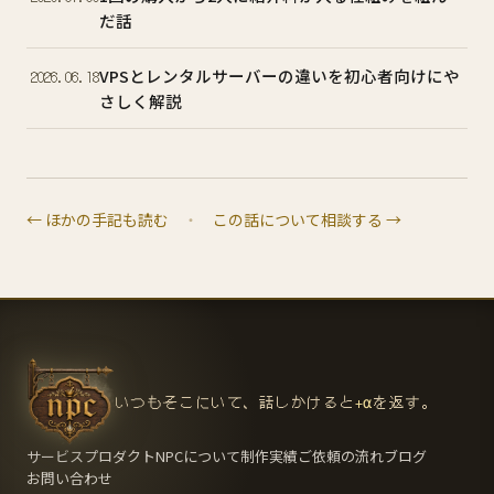
だ話
VPSとレンタルサーバーの違いを初心者向けにや
2026.06.18
さしく解説
← ほかの手記も読む
・
この話について相談する →
いつもそこにいて、話しかけると
+α
を返す。
サービス
プロダクト
NPCについて
制作実績
ご依頼の流れ
ブログ
お問い合わせ