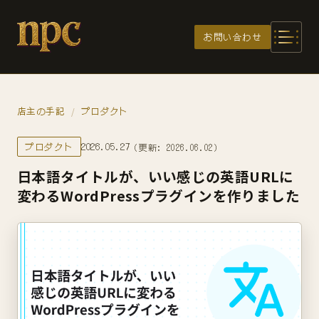
メインコンテンツへスキップ
お問い合わせ
店主の手記
プロダクト
/
プロダクト
2026.05.27
（更新: 2026.06.02）
日本語タイトルが、いい感じの英語URLに
変わるWordPressプラグインを作りました