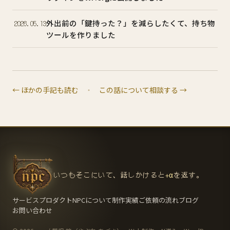
外出前の「鍵持った？」を減らしたくて、持ち物
2026.05.13
ツールを作りました
← ほかの手記も読む
・
この話について相談する →
いつもそこにいて、話しかけると
+α
を返す。
サービス
プロダクト
NPCについて
制作実績
ご依頼の流れ
ブログ
お問い合わせ