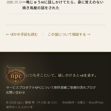
一晩じゅうAIに話しかけてたら、身に覚えのない
2026.07.01
焼き鳥屋の話をされた
← ほかの手記も読む
・
この話について相談する →
いつもそこにいて、話しかけると
+α
を返す。
サービス
プロダクト
NPCについて
制作実績
ご依頼の流れ
ブログ
お問い合わせ
© 2026 npc / 薮根 梓（やぶね あづさ） Web制作・AI導入・WordPress
保守の一人スタジオ