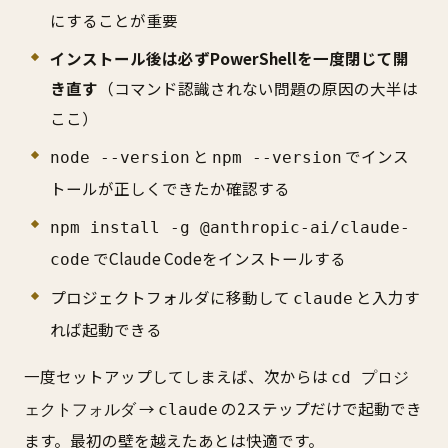
にすることが重要
インストール後は必ずPowerShellを一度閉じて開
き直す
（コマンド認識されない問題の原因の大半は
ここ）
と
でインス
node --version
npm --version
トールが正しくできたか確認する
npm install -g @anthropic-ai/claude-
でClaude Codeをインストールする
code
プロジェクトフォルダに移動して
と入力す
claude
れば起動できる
一度セットアップしてしまえば、次からは
cd プロジ
→
の2ステップだけで起動でき
ェクトフォルダ
claude
ます。最初の壁を越えたあとは快適です。