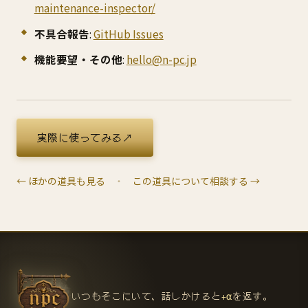
maintenance-inspector/
不具合報告
:
GitHub Issues
機能要望・その他
:
hello@n-pc.jp
実際に使ってみる
↗
← ほかの道具も見る
・
この道具について相談する →
いつもそこにいて、話しかけると
+α
を返す。