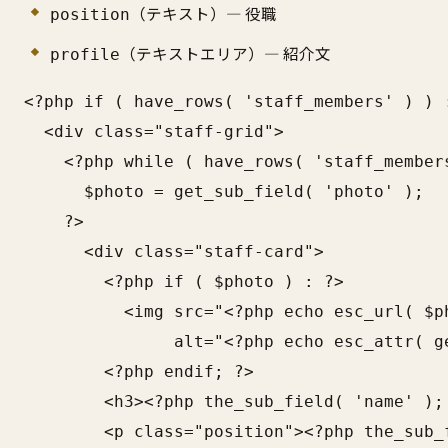
（テキスト）— 役職
position
（テキストエリア）— 紹介文
profile
<?php if ( have_rows( 'staff_members' ) ) :
  <div class="staff-grid">

    <?php while ( have_rows( 'staff_members
      $photo = get_sub_field( 'photo' );

    ?>

      <div class="staff-card">

        <?php if ( $photo ) : ?>

          <img src="<?php echo esc_url( $p
               alt="<?php echo esc_attr( g
        <?php endif; ?>

        <h3><?php the_sub_field( 'name' ); 
        <p class="position"><?php the_sub_f