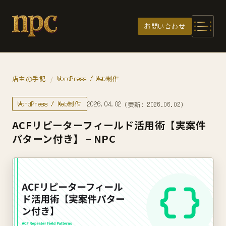
メインコンテンツへスキップ
お問い合わせ
店主の手記
WordPress / Web制作
/
WordPress / Web制作
2026.04.02
（更新: 2026.06.02）
ACFリピーターフィールド活用術【実案件
パターン付き】 – NPC