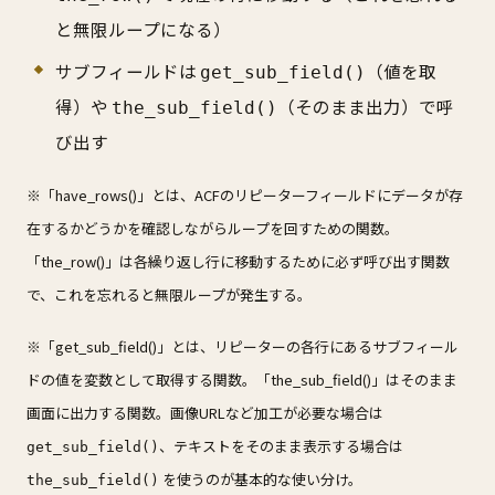
と無限ループになる）
サブフィールドは
（値を取
get_sub_field()
得）や
（そのまま出力）で呼
the_sub_field()
び出す
※「have_rows()」とは、ACFのリピーターフィールドにデータが存
在するかどうかを確認しながらループを回すための関数。
「the_row()」は各繰り返し行に移動するために必ず呼び出す関数
で、これを忘れると無限ループが発生する。
※「get_sub_field()」とは、リピーターの各行にあるサブフィール
ドの値を変数として取得する関数。「the_sub_field()」はそのまま
画面に出力する関数。画像URLなど加工が必要な場合は
、テキストをそのまま表示する場合は
get_sub_field()
を使うのが基本的な使い分け。
the_sub_field()