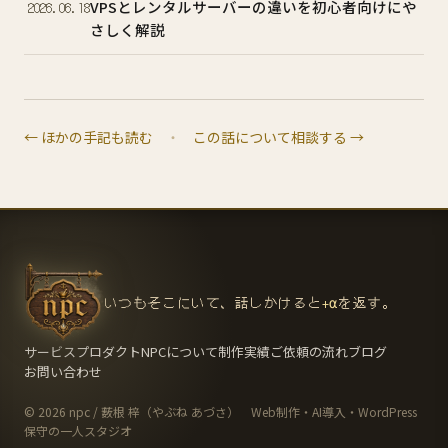
VPSとレンタルサーバーの違いを初心者向けにや
2026.06.18
さしく解説
← ほかの手記も読む
・
この話について相談する →
いつもそこにいて、話しかけると
+α
を返す。
サービス
プロダクト
NPCについて
制作実績
ご依頼の流れ
ブログ
お問い合わせ
© 2026 npc / 薮根 梓（やぶね あづさ） Web制作・AI導入・WordPress
保守の一人スタジオ